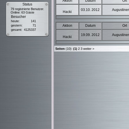
Aktion
Datum
Ort
Status
79 registrierte Benutzer.
03.10. 2012
Augustiner
Hacki
Online: 63 Gäste
Besucher
heute:
141
gestern:
71
Aktion
Datum
Ort
gesamt:
4125337
19.09. 2012
Augustiner
Hacki
Seiten
(10):
(1)
2
3
weiter
>