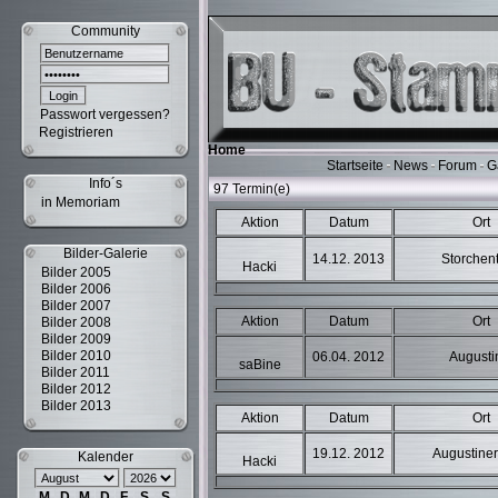
Community
Passwort vergessen?
Registrieren
Home
Startseite
News
Forum
G
Info´s
97 Termin(e)
in Memoriam
Aktion
Datum
Ort
Bilder-Galerie
14.12. 2013
Storchen
Hacki
Bilder 2005
Bilder 2006
Bilder 2007
Aktion
Datum
Ort
Bilder 2008
Bilder 2009
Bilder 2010
06.04. 2012
Augusti
saBine
Bilder 2011
Bilder 2012
Bilder 2013
Aktion
Datum
Ort
19.12. 2012
Augustiner
Kalender
Hacki
M
D
M
D
F
S
S